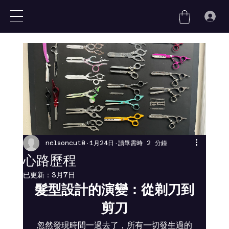
nu
nelsoncut8
1月24日
讀畢需時 2 分鐘
心路歷程
已更新：
3月7日
髮型設計的演變：從剃刀到
剪刀
忽然發現時間一過去了，所有一切發生過的