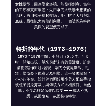
女性髮型，因為變化多端、能發揮創意。當年
的工序樸實而嚴謹：先用削刀大致雕出想要的
形狀，再用梳子撐起髮絲，用七吋半大剪剪出
底線，最後以大剪修削內層。一個被認為時尚
美觀的髮型便完成了。
轉折的年代（1973–1976）
1973至1976年間，小剪刀（5.5吋、4.5
吋）開始出現，帶來前所未有的靈活度。許多
前衛設計師很快發現：削刀令髮尾斷裂、毛
糙，顯微鏡下觀察尤為明顯。這一發現掀起了
小小的革命。設計師們開始用小剪刀配合手指
或梳子提拉剪裁，與傳統方式大相徑庭。自然
地，不少老牌髮師難以接受——或因不熟
悉，或因懷疑，或因抗拒轉變。