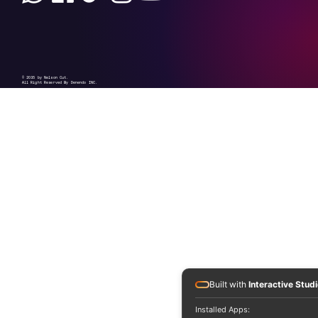
© 2035 by Nelson Cut.
All Right Reserved By Denendo INC.
Built with
Interactive Stud
Installed Apps: