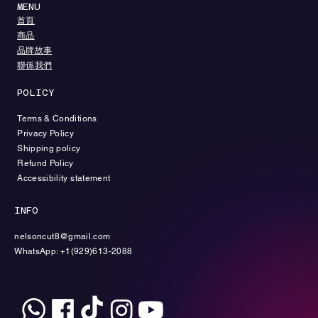
MENU
​首頁
​商品
​品牌故事
聯係我們
POLICY
Terms & Conditions
Privacy Policy
Shipping policy
Refund Policy
Accessibility statement
INFO
nelsoncut8@gmail.com
WhatsApp: +1(929)613-2088